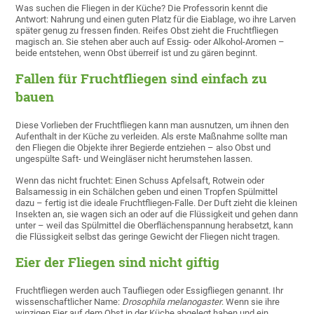
Was suchen die Fliegen in der Küche? Die Professorin kennt die
Antwort: Nahrung und einen guten Platz für die Eiablage, wo ihre Larven
später genug zu fressen finden. Reifes Obst zieht die Fruchtfliegen
magisch an. Sie stehen aber auch auf Essig- oder Alkohol-Aromen –
beide entstehen, wenn Obst überreif ist und zu gären beginnt.
Fallen für Fruchtfliegen sind einfach zu
bauen
Diese Vorlieben der Fruchtfliegen kann man ausnutzen, um ihnen den
Aufenthalt in der Küche zu verleiden. Als erste Maßnahme sollte man
den Fliegen die Objekte ihrer Begierde entziehen – also Obst und
ungespülte Saft- und Weingläser nicht herumstehen lassen.
Wenn das nicht fruchtet: Einen Schuss Apfelsaft, Rotwein oder
Balsamessig in ein Schälchen geben und einen Tropfen Spülmittel
dazu – fertig ist die ideale Fruchtfliegen-Falle. Der Duft zieht die kleinen
Insekten an, sie wagen sich an oder auf die Flüssigkeit und gehen dann
unter – weil das Spülmittel die Oberflächenspannung herabsetzt, kann
die Flüssigkeit selbst das geringe Gewicht der Fliegen nicht tragen.
Eier der Fliegen sind nicht giftig
Fruchtfliegen werden auch Taufliegen oder Essigfliegen genannt. Ihr
wissenschaftlicher Name:
Drosophila melanogaster
. Wenn sie ihre
winzigen Eier auf dem Obst in der Küche abgelegt haben und ein