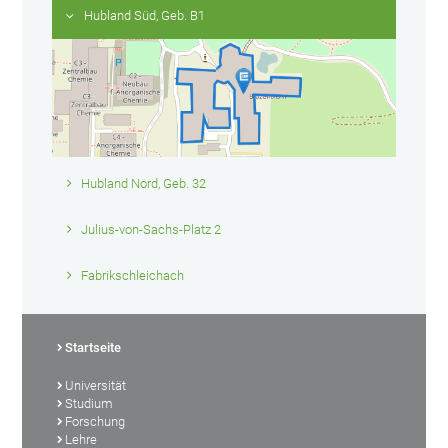
Hubland Süd, Geb. B1
Hubland Nord, Geb. 32
Julius-von-Sachs-Platz 2
Fabrikschleichach
Startseite
Universität
Studium
Forschung
Lehre