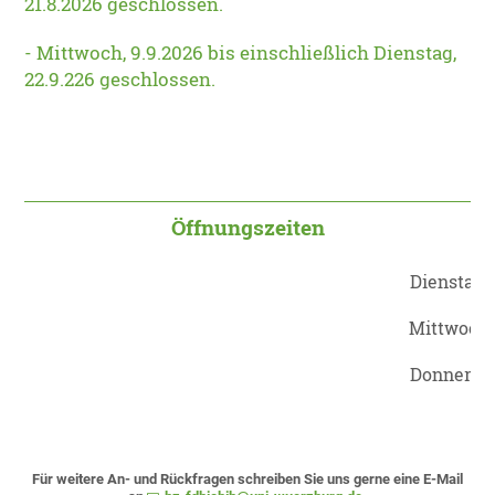
21.8.2026 geschlossen.
- Mittwoch, 9.9.2026 bis einschließlich Dienstag,
22.9.226 geschlossen.
Öffnungszeiten
Dienstag
Mittwoch
Donnersta
Für weitere An- und Rückfragen schreiben Sie uns gerne eine E-Mail