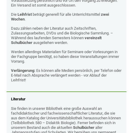
Voraussetzung persönlich und vor Ort den Vorgang zu erledigen.
Ein Versand ist somit ausgeschlossen.
Die
Leihfrist
beträgt generell für alle Unterrichtsmittel
zwei
Wochen
.
Dazu zählen neben der Literatur auch Zeitschriften,
Zulassungsarbeiten, DVDs und die Biologische Sammlung. –
Während des laufenden Semesters können
vereinzelt
Schulbücher
ausgeliehen werden.
Werden allerdings Materialien für Seminare oder Vorlesungen in
der Fachgruppe benötigt, so haben diese Veranstaltungen immer
Vorrang.
Verlängerung:
Es können alle Medien persönlich, per Telefon oder
E-Mail nach Absprache verlängert werden - vor Ablauf der
Leihfrist!
Literatur
Sie finden in unserer Bibliothek eine große Auswahl an
fachdidaktischer und fachwissenschaftlicher Literatur
,
die sie
aus dem Katalog der Universitätsbibliothek heraussuchen können
(Teilbibliothek 580 – Didaktik Biologie). Ferner befinden sich in
unserem Bestand auch die aktuellen
Schulbücher
aller
Jahrgangsstufen und Schularten. Wir bemühen uns permanent,