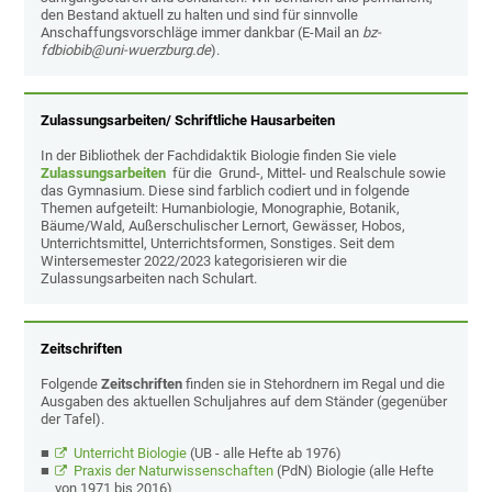
den Bestand aktuell zu halten und sind für sinnvolle
Anschaffungsvorschläge immer dankbar (E-Mail an
bz-
fdbiobib@uni-wuerzburg.de
).
Zulassungsarbeiten/ Schriftliche Hausarbeiten
In der Bibliothek der Fachdidaktik Biologie finden Sie viele
Zulassungsarbeiten
für die Grund-, Mittel- und Realschule sowie
das Gymnasium. Diese sind farblich codiert und in folgende
Themen aufgeteilt: Humanbiologie, Monographie, Botanik,
Bäume/Wald, Außerschulischer Lernort, Gewässer, Hobos,
Unterrichtsmittel, Unterrichtsformen, Sonstiges. Seit dem
Wintersemester 2022/2023 kategorisieren wir die
Zulassungsarbeiten nach Schulart.
Zeitschriften
Folgende
Zeitschriften
finden sie in Stehordnern im Regal und die
Ausgaben des aktuellen Schuljahres auf dem Ständer (gegenüber
der Tafel).
Unterricht Biologie
(UB - alle Hefte ab 1976)
Praxis der Naturwissenschaften
(PdN) Biologie (alle Hefte
von 1971 bis 2016)