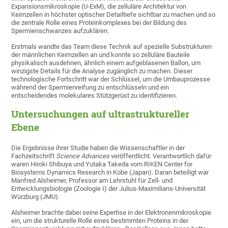
Expansionsmikroskopie (U-ExM), die zelluläre Architektur von
Keimzellen in höchster optischer Detailtiefe sichtbar zu machen und so
die zentrale Rolle eines Proteinkomplexes bei der Bildung des
Spermienschwanzes aufzuklären.
Erstmals wandte das Team diese Technik auf spezielle Substrukturen
der männlichen Keimzellen an und konnte so zelluläre Bauteile
physikalisch ausdehnen, ähnlich einem aufgeblasenen Ballon, um
winzigste Details für die Analyse zugänglich zu machen. Dieser
technologische Fortschritt war der Schlüssel, um die Umbauprozesse
während der Spermienreifung zu entschlüsseln und ein
entscheidendes molekulares Stützgerüst zu identifizieren.
Untersuchungen auf ultrastruktureller
Ebene
Die Ergebnisse ihrer Studie haben die Wissenschaftler in der
Fachzeitschrift
Science Advances
veröffentlicht. Verantwortlich dafür
waren Hiroki Shibuya und Yutaka Takeda vom RIKEN Center for
Biosystems Dynamics Research in Kobe (Japan). Daran beteiligt war
Manfred Alsheimer, Professor am Lehrstuhl für Zell- und
Entwicklungsbiologie (Zoologie I) der Julius-Maximilians-Universität
Würzburg (JMU).
Alsheimer brachte dabei seine Expertise in der Elektronenmikroskopie
ein, um die strukturelle Rolle eines bestimmten Proteins in der