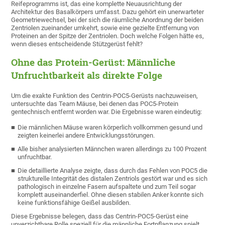
Reifeprogramms ist, das eine komplette Neuausrichtung der
Architektur des Basalkörpers umfasst. Dazu gehört ein unerwarteter
Geometriewechsel, bei der sich die räumliche Anordnung der beiden
Zentriolen zueinander umkehrt, sowie eine gezielte Entfernung von
Proteinen an der Spitze der Zentriolen. Doch welche Folgen hätte es,
wenn dieses entscheidende Stützgerüst fehlt?
Ohne das Protein-Gerüst: Männliche
Unfruchtbarkeit als direkte Folge
Um die exakte Funktion des Centrin-POC5-Gerüsts nachzuweisen,
untersuchte das Team Mäuse, bei denen das POC5-Protein
gentechnisch entfernt worden war. Die Ergebnisse waren eindeutig:
Die männlichen Mäuse waren körperlich vollkommen gesund und
zeigten keinerlei andere Entwicklungsstörungen.
Alle bisher analysierten Männchen waren allerdings zu 100 Prozent
unfruchtbar.
Die detaillierte Analyse zeigte, dass durch das Fehlen von POC5 die
strukturelle Integrität des distalen Zentriols gestört war und es sich
pathologisch in einzelne Fasern aufspaltete und zum Teil sogar
komplett auseinanderfiel. Ohne diesen stabilen Anker konnte sich
keine funktionsfähige Geißel ausbilden.
Diese Ergebnisse belegen, dass das Centrin-POC5-Gerüst eine
unverzichtbare Rolle speziell für die männliche Fortpflanzung spielt,