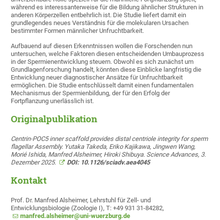
während es interessanterweise für die Bildung ähnlicher Strukturen in
anderen Körperzellen entbehrlich ist. Die Studie liefert damit ein
grundlegendes neues Verständnis für die molekularen Ursachen
bestimmter Formen männlicher Unfruchtbarkeit.
Aufbauend auf diesen Erkenntnissen wollen die Forschenden nun
untersuchen, welche Faktoren diesen entscheidenden Umbauprozess
in der Spermienentwicklung steuern. Obwohl es sich zunächst um
Grundlagenforschung handelt, könnten diese Einblicke langfristig die
Entwicklung neuer diagnostischer Ansätze für Unfruchtbarkeit
ermöglichen. Die Studie entschlüsselt damit einen fundamentalen
Mechanismus der Spermienbildung, der für den Erfolg der
Fortpflanzung unerlässlich ist.
Originalpublikation
Centrin-POC5 inner scaffold provides distal centriole integrity for sperm
flagellar Assembly. Yutaka Takeda, Eriko Kajikawa, Jingwen Wang,
Morié Ishida, Manfred Alsheimer, Hiroki Shibuya. Science Advances, 3.
Dezember 2025.
DOI: 10.1126/sciadv.aea4045
Kontakt
Prof. Dr. Manfred Alsheimer, Lehrstuhl für Zell- und
Entwicklungsbiologie (Zoologie I), T: +49 931 31-84282,
manfred.alsheimer@uni-wuerzburg.de