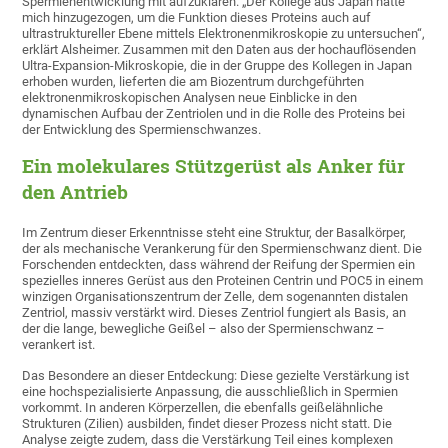
Spermienentwicklung mit aufzuklären. „Der Kollege aus Japan hatte
mich hinzugezogen, um die Funktion dieses Proteins auch auf
ultrastruktureller Ebene mittels Elektronenmikroskopie zu untersuchen“,
erklärt Alsheimer. Zusammen mit den Daten aus der hochauflösenden
Ultra-Expansion-Mikroskopie, die in der Gruppe des Kollegen in Japan
erhoben wurden, lieferten die am Biozentrum durchgeführten
elektronenmikroskopischen Analysen neue Einblicke in den
dynamischen Aufbau der Zentriolen und in die Rolle des Proteins bei
der Entwicklung des Spermienschwanzes.
Ein molekulares Stützgerüst als Anker für
den Antrieb
Im Zentrum dieser Erkenntnisse steht eine Struktur, der Basalkörper,
der als mechanische Verankerung für den Spermienschwanz dient. Die
Forschenden entdeckten, dass während der Reifung der Spermien ein
spezielles inneres Gerüst aus den Proteinen Centrin und POC5 in einem
winzigen Organisationszentrum der Zelle, dem sogenannten distalen
Zentriol, massiv verstärkt wird. Dieses Zentriol fungiert als Basis, an
der die lange, bewegliche Geißel – also der Spermienschwanz –
verankert ist.
Das Besondere an dieser Entdeckung: Diese gezielte Verstärkung ist
eine hochspezialisierte Anpassung, die ausschließlich in Spermien
vorkommt. In anderen Körperzellen, die ebenfalls geißelähnliche
Strukturen (Zilien) ausbilden, findet dieser Prozess nicht statt. Die
Analyse zeigte zudem, dass die Verstärkung Teil eines komplexen