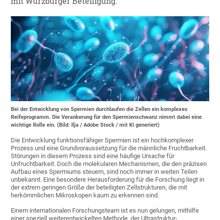
mit Würzburger Beteiligung.
Bei der Entwicklung von Spermien durchlaufen die Zellen ein komplexes
Reifeprogramm. Die Verankerung für den Spermienschwanz nimmt dabei eine
wichtige Rolle ein. (Bild: Ilja / Adobe Stock / mit KI generiert)
Die Entwicklung funktionsfähiger Spermien ist ein hochkomplexer
Prozess und eine Grundvoraussetzung für die männliche Fruchtbarkeit.
Störungen in diesem Prozess sind eine häufige Ursache für
Unfruchtbarkeit. Doch die molekularen Mechanismen, die den präzisen
Aufbau eines Spermiums steuern, sind noch immer in weiten Teilen
unbekannt. Eine besondere Herausforderung für die Forschung liegt in
der extrem geringen Größe der beteiligten Zellstrukturen, die mit
herkömmlichen Mikroskopen kaum zu erkennen sind.
Einem internationalen Forschungsteam ist es nun gelungen, mithilfe
einer speziell weiterentwickelten Methode, der Ultrastruktur-