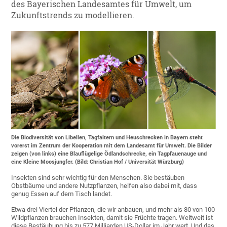
des Bayerischen Landesamtes für Umwelt, um
Zukunftstrends zu modellieren.
Die Biodiversität von Libellen, Tagfaltern und Heuschrecken in Bayern steht
vorerst im Zentrum der Kooperation mit dem Landesamt für Umwelt. Die Bilder
zeigen (von links) eine Blauflügelige Ödlandschrecke, ein Tagpfauenauge und
eine Kleine Moosjungfer. (Bild: Christian Hof / Universität Würzburg)
Insekten sind sehr wichtig für den Menschen. Sie bestäuben
Obstbäume und andere Nutzpflanzen, helfen also dabei mit, dass
genug Essen auf dem Tisch landet.
Etwa drei Viertel der Pflanzen, die wir anbauen, und mehr als 80 von 100
Wildpflanzen brauchen Insekten, damit sie Früchte tragen. Weltweit ist
diese Bestäubung bis zu 577 Milliarden US‑Dollar im Jahr wert. Und das