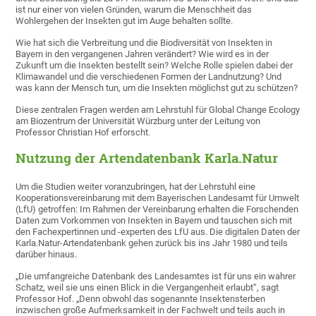
ist nur einer von vielen Gründen, warum die Menschheit das
Wohlergehen der Insekten gut im Auge behalten sollte.
Wie hat sich die Verbreitung und die Biodiversität von Insekten in
Bayern in den vergangenen Jahren verändert? Wie wird es in der
Zukunft um die Insekten bestellt sein? Welche Rolle spielen dabei der
Klimawandel und die verschiedenen Formen der Landnutzung? Und
was kann der Mensch tun, um die Insekten möglichst gut zu schützen?
Diese zentralen Fragen werden am Lehrstuhl für Global Change Ecology
am Biozentrum der Universität Würzburg unter der Leitung von
Professor Christian Hof erforscht.
Nutzung der Artendatenbank Karla.Natur
Um die Studien weiter voranzubringen, hat der Lehrstuhl eine
Kooperationsvereinbarung mit dem Bayerischen Landesamt für Umwelt
(LfU) getroffen: Im Rahmen der Vereinbarung erhalten die Forschenden
Daten zum Vorkommen von Insekten in Bayern und tauschen sich mit
den Fachexpertinnen und -experten des LfU aus. Die digitalen Daten der
Karla.Natur-Artendatenbank gehen zurück bis ins Jahr 1980 und teils
darüber hinaus.
„Die umfangreiche Datenbank des Landesamtes ist für uns ein wahrer
Schatz, weil sie uns einen Blick in die Vergangenheit erlaubt“, sagt
Professor Hof. „Denn obwohl das sogenannte Insektensterben
inzwischen große Aufmerksamkeit in der Fachwelt und teils auch in