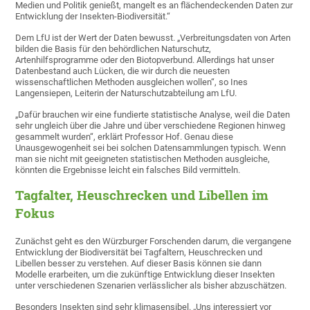
Medien und Politik genießt, mangelt es an flächendeckenden Daten zur
Entwicklung der Insekten-Biodiversität.“
Dem LfU ist der Wert der Daten bewusst. „Verbreitungsdaten von Arten
bilden die Basis für den behördlichen Naturschutz,
Artenhilfsprogramme oder den Biotopverbund. Allerdings hat unser
Datenbestand auch Lücken, die wir durch die neuesten
wissenschaftlichen Methoden ausgleichen wollen“, so Ines
Langensiepen, Leiterin der Naturschutzabteilung am LfU.
„Dafür brauchen wir eine fundierte statistische Analyse, weil die Daten
sehr ungleich über die Jahre und über verschiedene Regionen hinweg
gesammelt wurden“, erklärt Professor Hof. Genau diese
Unausgewogenheit sei bei solchen Datensammlungen typisch. Wenn
man sie nicht mit geeigneten statistischen Methoden ausgleiche,
könnten die Ergebnisse leicht ein falsches Bild vermitteln.
Tagfalter, Heuschrecken und Libellen im
Fokus
Zunächst geht es den Würzburger Forschenden darum, die vergangene
Entwicklung der Biodiversität bei Tagfaltern, Heuschrecken und
Libellen besser zu verstehen. Auf dieser Basis können sie dann
Modelle erarbeiten, um die zukünftige Entwicklung dieser Insekten
unter verschiedenen Szenarien verlässlicher als bisher abzuschätzen.
Besonders Insekten sind sehr klimasensibel. „Uns interessiert vor