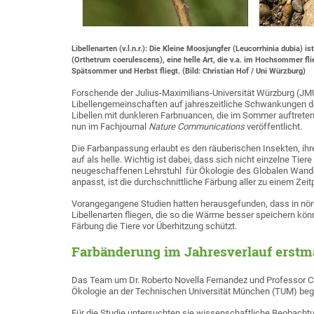
Libellenarten (v.l.n.r.): Die Kleine Moosjungfer (Leucorrhinia dubia) i
(Orthetrum coerulescens), eine helle Art, die v.a. im Hochsommer fli
Spätsommer und Herbst fliegt. (Bild: Christian Hof / Uni Würzburg)
Forschende der Julius-Maximilians-Universität Würzburg (JM
Libellengemeinschaften auf jahreszeitliche Schwankungen der
Libellen mit dunkleren Farbnuancen, die im Sommer auftreten
nun im Fachjournal
Nature Communications
veröffentlicht.
Die Farbanpassung erlaubt es den räuberischen Insekten, ih
auf als helle. Wichtig ist dabei, dass sich nicht einzelne Tiere
neugeschaffenen Lehrstuhl für Ökologie des Globalen Wand
anpasst, ist die durchschnittliche Färbung aller zu einem Zeit
Vorangegangene Studien hatten herausgefunden, dass in nörd
Libellenarten fliegen, die so die Wärme besser speichern kö
Färbung die Tiere vor Überhitzung schützt.
Farbänderung im Jahresverlauf erstm
Das Team um Dr. Roberto Novella Fernandez und Professor Chri
Ökologie an der Technischen Universität München (TUM) b
Für die Studie untersuchten sie wissenschaftliche Beobacht