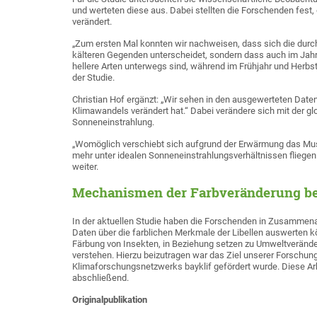
und werteten diese aus. Dabei stellten die Forschenden fest, 
verändert.
„Zum ersten Mal konnten wir nachweisen, dass sich die durch
kälteren Gegenden unterscheidet, sondern dass auch im Jahr
hellere Arten unterwegs sind, während im Frühjahr und Herbst
der Studie.
Christian Hof ergänzt: „Wir sehen in den ausgewerteten Daten
Klimawandels verändert hat.“ Dabei verändere sich mit der gl
Sonneneinstrahlung.
„Womöglich verschiebt sich aufgrund der Erwärmung das Muster 
mehr unter idealen Sonneneinstrahlungsverhältnissen fliegen.
weiter.
Mechanismen der Farbveränderung bei
In der aktuellen Studie haben die Forschenden in Zusammenar
Daten über die farblichen Merkmale der Libellen auswerten 
Färbung von Insekten, in Beziehung setzen zu Umweltveränder
verstehen. Hierzu beizutragen war das Ziel unserer Forschu
Klimaforschungsnetzwerks bayklif gefördert wurde. Diese Arbe
abschließend.
Originalpublikation