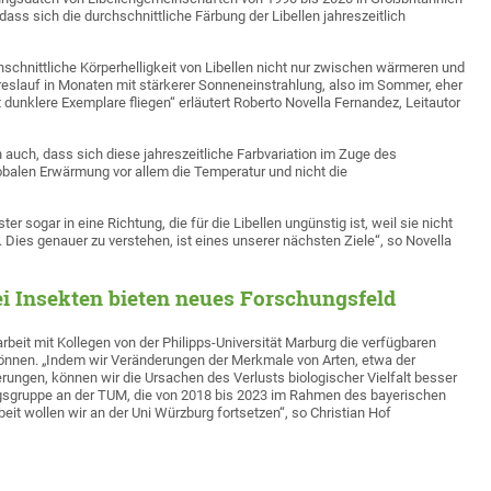
dass sich die durchschnittliche Färbung der Libellen jahreszeitlich
schnittliche Körperhelligkeit von Libellen nicht nur zwischen wärmeren und
eslauf in Monaten mit stärkerer Sonneneinstrahlung, also im Sommer, eher
 dunklere Exemplare fliegen“ erläutert Roberto Novella Fernandez, Leitautor
 auch, dass sich diese jahreszeitliche Farbvariation im Zuge des
obalen Erwärmung vor allem die Temperatur und nicht die
sogar in eine Richtung, die für die Libellen ungünstig ist, weil sie nicht
 Dies genauer zu verstehen, ist eines unserer nächsten Ziele“, so Novella
 Insekten bieten neues Forschungsfeld
beit mit Kollegen von der Philipps-Universität Marburg die verfügbaren
können. „Indem wir Veränderungen der Merkmale von Arten, etwa der
ungen, können wir die Ursachen des Verlusts biologischer Vielfalt besser
ngsgruppe an der TUM, die von 2018 bis 2023 im Rahmen des bayerischen
it wollen wir an der Uni Würzburg fortsetzen“, so Christian Hof