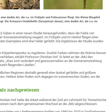
st eine dunkle Art, die v.a. im Frühjahr und Frühsommer fliegt. Der Kleine Blaupfeil
egt. Die Schwarze Heidelibelle (Sympetrum danae), eine dunkle Art, die v.a. im
U) haben in einer neuen Studie herausgefunden, dass die Farbe von
 Sonneneinstrahlung reagiert. Im Frühjahr und im Herbst fliegen eher
den Exemplare sind eher heller gefärbt. Die Ergebnisse der Studie wurden
re Körpertemperatur zu regulieren. Dunkle Farben nehmen die Wärme besser
 verfärben, erklärt Professor Christian Hof. Er leitet an der JMU den
els: „Was sich verändert und gewissermaßen an die Sonneneinstrahlung
punkt fliegenden Libellen.“
lichen Regionen deshalb generell eher dunkel gefärbte und größere
nnen. Hellere Arten finden sich dagegen im sonnenreichen Süden, wo die
als nachgewiesen
stian Hof hatte die Arbeit während der Zeit am Lehrstuhl für Terrestrische
egonnen nach dem gemeinsamen Wechsel an die JMU abgeschlossen.
ungsdaten von Libellengemeinschaften von 1990 bis 2020 in Großbritannien