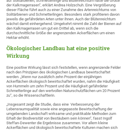
auf Solitärbienen, Schmetterlinge und Blütenreichtum hatte die Größe
der Kalkmagerrasen“, erklärt Andrea Holzschuh. Eine Vergrößerung
dieser Fläche führt auch zu einer Zunahme des Artenreichtums von
Solitärbienen und Schmetterlingen. Besonders stark profitieren davon
jeweils die gefährdeten Arten unter ihnen. Auch der Blütenreichtum
wächst damit einhergehend. Umgekehrt nimmt die Zahl der Bienen auf
den Kalkmagerrasen um gut ein Drittel ab, wenn sich die
durchschnittliche Größe der angrenzenden Ackerflächen um einen
Hektar erhöht.
Ökologischer Landbau hat eine positive
Wirkung
Eine positive Wirkung lässt sich feststellen, wenn angrenzende Felder
nach den Prinzipien des ökologischen Landbaus bewirtschaftet
werden. „Wenn nur zusätzlich zehn Prozent der einjährigen
Ackerflächen ökologisch bewirtschaftet wurden, nahm die Häufigkeit
von Hummeln um zehn Prozent und die Häufigkeit gefährdeter
Schmetterlinge auf den wertvollen Naturschutzflächen um 20 Prozent
zu“, so die Wissenschaftlerin.
„Insgesamt zeigt die Studie, dass eine Verbesserung der
Lebensraumqualität sowie eine angepasste Bewirtschaftung der
umgebenden Landschaft wirksame und praktikable Methoden zum
Erhalt der Biodiversität von Bestäubern sein können“, fasst Ingolf
Steffan-Dewenter die Ergebnisse zusammen. Vor allem kleine
Ackerflächen und ökologisch bewirtschaftete Kulturen machen sich