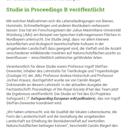
Studie in Proceedings B veröffentlicht
Mit welchen Maßnahmen sich die Lebensbedingungen von Bienen,
Hummeln, Schmetterlingen und anderen Bestäubern verbessern
lassen: Das hat ein Forschungsteam der Julius-Maximilians-Universität
Würzburg (JMU) am Beispiel von typischen Kalkmagerrasen-Flächen in
Nordbayern untersucht. Die Studie zeigt, dass vor allem kleinere
Ackerflächen und ökologisch bewirtschaftete Kulturen in der
umgebenden Landschaft dazu geeignet sind, die Vielfalt und die Anzahl
verschiedener wildlebender Insekten auf Naturschutzflächen positiv zu
beeinflussen – einschließlich zahlreicher gefährdeter Arten.
Verantwortlich für diese Studie waren Professor Ingolf Steffan-
Dewenter, Inhaber des Lehrstuhls für Tierökologie und Tropenbiologie
(Zoologie III) der JMU, Professor Andrea Holzschuh und Professor
Jochen Krauss; durchgeführt wurde sie von Carolin Biegerl,
Doktorandin an diesem Lehrstuhl. In der aktuellen Ausgabe der
Fachzeitschrift
Proceedings of the
Royal Society B
hat das Team jetzt
die Ergebnisse veröffentlicht. Die Studie ist Teil des EU-Projektes
Safeguard (
Safeguarding European wild pollinators
), das von Ingolf
Steffan-Dewenter koordiniert wird.
„Wir haben untersucht, wie die Qualität der lokalen Lebensräume, die
Form der Landwirtschaft und die Gestaltung der umgebenden
Landschaft zur Erhaltung der Bestäubervielfalt auf wertvollen
Naturschutzflächen beitragen können“, beschreibt Carolin Biegerl den