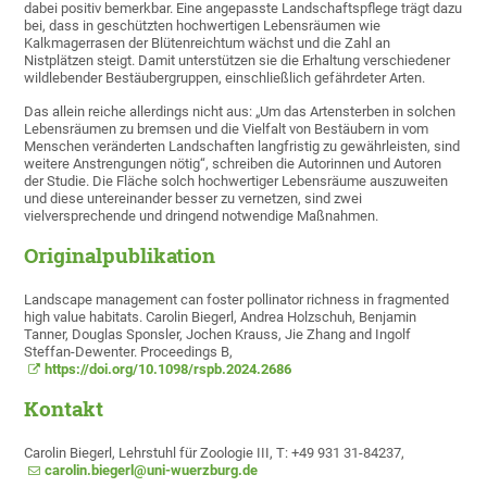
dabei positiv bemerkbar. Eine angepasste Landschaftspflege trägt dazu
bei, dass in geschützten hochwertigen Lebensräumen wie
Kalkmagerrasen der Blütenreichtum wächst und die Zahl an
Nistplätzen steigt. Damit unterstützen sie die Erhaltung verschiedener
wildlebender Bestäubergruppen, einschließlich gefährdeter Arten.
Das allein reiche allerdings nicht aus: „Um das Artensterben in solchen
Lebensräumen zu bremsen und die Vielfalt von Bestäubern in vom
Menschen veränderten Landschaften langfristig zu gewährleisten, sind
weitere Anstrengungen nötig“, schreiben die Autorinnen und Autoren
der Studie. Die Fläche solch hochwertiger Lebensräume auszuweiten
und diese untereinander besser zu vernetzen, sind zwei
vielversprechende und dringend notwendige Maßnahmen.
Originalpublikation
Landscape management can foster pollinator richness in fragmented
high value habitats. Carolin Biegerl, Andrea Holzschuh, Benjamin
Tanner, Douglas Sponsler, Jochen Krauss, Jie Zhang and Ingolf
Steffan-Dewenter. Proceedings B,
https://doi.org/10.1098/rspb.2024.2686
Kontakt
Carolin Biegerl, Lehrstuhl für Zoologie III, T: +49 931 31-84237,
carolin.biegerl@uni-wuerzburg.de