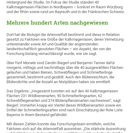
Hintergrund der Studie. Im Fokus der Studie standen 40
Kalkmagerrasen-Flächen in Nordbayern – konkret im Raum Würzburg
und der Rhön sowie rund um Bayreuth und in der Fränkischen Schweiz.
Mehrere hundert Arten nachgewiesen
Dort hat die Biologin die Artenvielfalt bestimmt und diese in Relation
gesetzt zu Faktoren wie Größe der Kalkmagerrasen, deren Vernetzung
untereinander sowie Art und Qualität der angrenzenden
landwirtschaftlich genutzten Flächen – ein Aspekt, der von der
Forschung bislang vernachlässigt wurde, wie sie sagt.
Über fünf Monate sind Carolin Biegerl und Benjamin Tanner dafür
morgens, mittags und nachmittags über die 40 ausgewählten Flächen
gelaufen und haben Bienen, Schwebfliegen und Schmetterlinge
gesammelt, bestimmt und gezählt. Auch den Blütenreichtum, die
Blütendichte und die Anzahl an Nistplätzen haben sie ermittelt.
Das Ergebnis: „Insgesamt konnten wir auf den 40 Kalkmagerrasen-
Flächen 231 Wildbienenarten, 90 Schmetterlingsarten, 62
Schwebfliegenarten und 274 Blütenpflanzenarten nachweisen“, sagt
Biegerl. Immerhin knapp ein Viertel dieser Wildbienenarten sowie ein
Drittel der Schmetterlingsarten sind nach Einschätzung der Rote Liste
Bayerns in ihrem Bestand gefährdet.
Mit diesen Zahlen konnte das Forschungsteam ermitteln, welche
Faktoren sich auf die Artenvielfalt auswirken. „Die stärkste Auswirkung