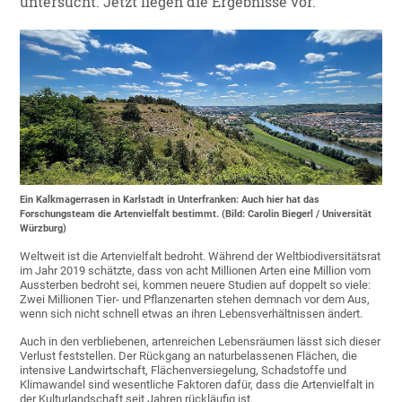
untersucht. Jetzt liegen die Ergebnisse vor.
Ein Kalkmagerrasen in Karlstadt in Unterfranken: Auch hier hat das
Forschungsteam die Artenvielfalt bestimmt. (Bild: Carolin Biegerl / Universität
Würzburg)
Weltweit ist die Artenvielfalt bedroht. Während der Weltbiodiversitätsrat
im Jahr 2019 schätzte, dass von acht Millionen Arten eine Million vom
Aussterben bedroht sei, kommen neuere Studien auf doppelt so viele:
Zwei Millionen Tier- und Pflanzenarten stehen demnach vor dem Aus,
wenn sich nicht schnell etwas an ihren Lebensverhältnissen ändert.
Auch in den verbliebenen, artenreichen Lebensräumen lässt sich dieser
Verlust feststellen. Der Rückgang an naturbelassenen Flächen, die
intensive Landwirtschaft, Flächenversiegelung, Schadstoffe und
Klimawandel sind wesentliche Faktoren dafür, dass die Artenvielfalt in
der Kulturlandschaft seit Jahren rückläufig ist.