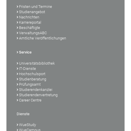
Fristen und Termine
Studienangebot
Nachrichten
Karriereportal
Beschäftigte
VerwaltungsABC
Amtliche Veröffentlichungen
Service
Universitätsbibliothek
IT-Dienste
Hochschulsport
Studienberatung
Prüfungsamt
Studierendenkanzlei
Studierendenvertretung
Career Centre
Dienste
WueStudy
WueCampus