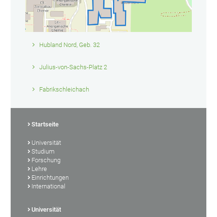
Hubland Nord, Geb. 32
Julius-von-Sachs-Platz 2
Fabrikschleichach
Startseite
Universität
Studium
Forschung
Lehre
Einrichtungen
International
Universität