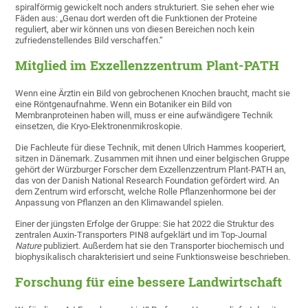
spiralförmig gewickelt noch anders strukturiert. Sie sehen eher wie
Fäden aus: „Genau dort werden oft die Funktionen der Proteine
reguliert, aber wir können uns von diesen Bereichen noch kein
zufriedenstellendes Bild verschaffen.“
Mitglied im Exzellenzzentrum Plant-PATH
Wenn eine Ärztin ein Bild von gebrochenen Knochen braucht, macht sie
eine Röntgenaufnahme. Wenn ein Botaniker ein Bild von
Membranproteinen haben will, muss er eine aufwändigere Technik
einsetzen, die Kryo-Elektronenmikroskopie.
Die Fachleute für diese Technik, mit denen Ulrich Hammes kooperiert,
sitzen in Dänemark. Zusammen mit ihnen und einer belgischen Gruppe
gehört der Würzburger Forscher dem Exzellenzzentrum Plant-PATH an,
das von der Danish National Research Foundation gefördert wird. An
dem Zentrum wird erforscht, welche Rolle Pflanzenhormone bei der
Anpassung von Pflanzen an den Klimawandel spielen.
Einer der jüngsten Erfolge der Gruppe: Sie hat 2022 die Struktur des
zentralen Auxin-Transporters PIN8 aufgeklärt und im Top-Journal
Nature
publiziert. Außerdem hat sie den Transporter biochemisch und
biophysikalisch charakterisiert und seine Funktionsweise beschrieben.
Forschung für eine bessere Landwirtschaft