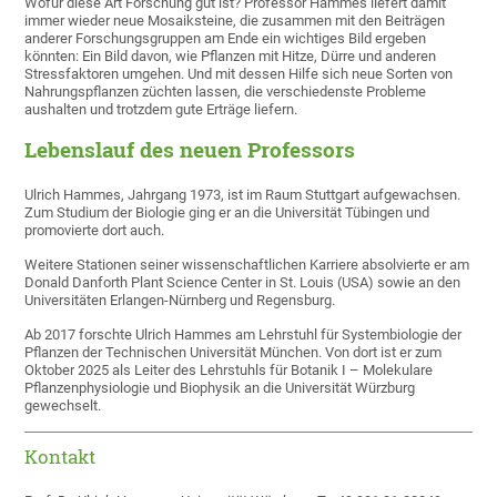
Wofür diese Art Forschung gut ist? Professor Hammes liefert damit
immer wieder neue Mosaiksteine, die zusammen mit den Beiträgen
anderer Forschungsgruppen am Ende ein wichtiges Bild ergeben
könnten: Ein Bild davon, wie Pflanzen mit Hitze, Dürre und anderen
Stressfaktoren umgehen. Und mit dessen Hilfe sich neue Sorten von
Nahrungspflanzen züchten lassen, die verschiedenste Probleme
aushalten und trotzdem gute Erträge liefern.
Lebenslauf des neuen Professors
Ulrich Hammes, Jahrgang 1973, ist im Raum Stuttgart aufgewachsen.
Zum Studium der Biologie ging er an die Universität Tübingen und
promovierte dort auch.
Weitere Stationen seiner wissenschaftlichen Karriere absolvierte er am
Donald Danforth Plant Science Center in St. Louis (USA) sowie an den
Universitäten Erlangen-Nürnberg und Regensburg.
Ab 2017 forschte Ulrich Hammes am Lehrstuhl für Systembiologie der
Pflanzen der Technischen Universität München. Von dort ist er zum
Oktober 2025 als Leiter des Lehrstuhls für Botanik I – Molekulare
Pflanzenphysiologie und Biophysik an die Universität Würzburg
gewechselt.
Kontakt