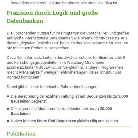
besonders dicht reguliert und bestimmt, wie stabil die RNA ist.
Präzision durch Logik und große
Datenbanken
Die Forschenden nutzen für ihr Programm die Sprache Perl und greifen
auf große internationale Datenbanken wie Rfam und miRbase zu. Aus
diesen „digitalen Bibliotheken“ holt sich das Tool bekannte Muster, um
sie mit neuen Proben zu vergleichen.
Dazu Kathi Zarnack, Leiterin des JMU-Lehrstuhls für Bioinformatik II
und Forschungsgruppenleiterin im Würzburg-Münchener
Exzellenzcluster NUCLEATE: „Im Vergleich zu anderen Programmen
3
macht RNAanalyzer
weniger Fehlvorhersagen, da es Struktur und
Kontext kombiniert.“
Dabei gibt es klare technische Rahmenbedingungen:
Die Berechnung der exakten Faltung ist auf Sequenzen bis zu
5.000
Bausteinen
begrenzt.
Die allgemeine Mustersuche funktioniert bei bis zu
20.000
Bausteinen
.
Nutzer können bis zu
fünf Sequenzen gleichzeitig
analysieren.
Publikation