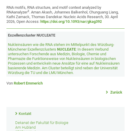
RNA motifs, RNA structure, and motif context analyzed by
3
RNAanalyzer
. Aman Akash, Johannes Balkenhol, Chunguang Liang,
Kathi Zarnack, Thomas Dandekar. Nucleic Acids Research, 30. April
2026, Open Access:
https://doi.org/10.1093/nar/gkag392
Exzellenzcluster NUCLEATE
Nukleinsäuren wie die RNA stehen im Mittelpunkt des Würzburg-
Münchener Exzellenzclusters
NUCLEATE
: In diesem Verbund
untersuchen Forschende aus Medizin, Biologie, Chemie und
Pharmazie die Funktionsweise von Nukleinsäuren in biologischen
Prozessen und entwickeln neue Ansätze für eine auf Nukleinsäuren
basierende Medizin. Am Cluster beteiligt sind neben der Universität
Würzburg die TU und die LMU München.
Von
Robert Emmerich
Zurück
Kontakt
Dekanat der Fakultät für Biologie
Am Hubland