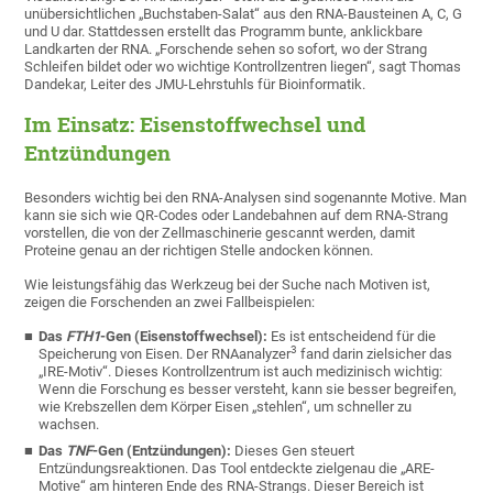
unübersichtlichen „Buchstaben-Salat“ aus den RNA-Bausteinen A, C, G
und U dar. Stattdessen erstellt das Programm bunte, anklickbare
Landkarten der RNA. „Forschende sehen so sofort, wo der Strang
Schleifen bildet oder wo wichtige Kontrollzentren liegen“, sagt Thomas
Dandekar, Leiter des JMU-Lehrstuhls für Bioinformatik.
Im Einsatz: Eisenstoffwechsel und
Entzündungen
Besonders wichtig bei den RNA-Analysen sind sogenannte Motive. Man
kann sie sich wie QR-Codes oder Landebahnen auf dem RNA-Strang
vorstellen, die von der Zellmaschinerie gescannt werden, damit
Proteine genau an der richtigen Stelle andocken können.
Wie leistungsfähig das Werkzeug bei der Suche nach Motiven ist,
zeigen die Forschenden an zwei Fallbeispielen:
Das
FTH1
-Gen (Eisenstoffwechsel):
Es ist entscheidend für die
3
Speicherung von Eisen. Der RNAanalyzer
fand darin zielsicher das
„IRE-Motiv“. Dieses Kontrollzentrum ist auch medizinisch wichtig:
Wenn die Forschung es besser versteht, kann sie besser begreifen,
wie Krebszellen dem Körper Eisen „stehlen“, um schneller zu
wachsen.
Das
TNF
-Gen (Entzündungen):
Dieses Gen steuert
Entzündungsreaktionen. Das Tool entdeckte zielgenau die „ARE-
Motive“ am hinteren Ende des RNA-Strangs. Dieser Bereich ist