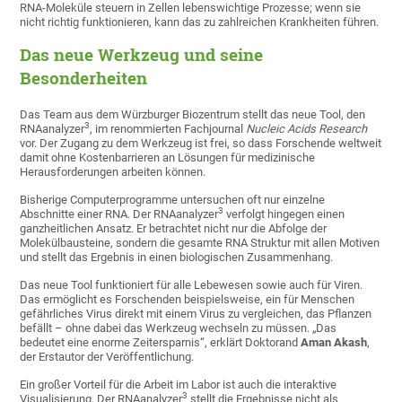
RNA-Moleküle steuern in Zellen lebenswichtige Prozesse; wenn sie
nicht richtig funktionieren, kann das zu zahlreichen Krankheiten führen.
Das neue Werkzeug und seine
Besonderheiten
Das Team aus dem Würzburger Biozentrum stellt das neue Tool, den
3
RNAanalyzer
, im renommierten Fachjournal
Nucleic Acids Research
vor. Der Zugang zu dem Werkzeug ist frei, so dass Forschende weltweit
damit ohne Kostenbarrieren an Lösungen für medizinische
Herausforderungen arbeiten können.
Bisherige Computerprogramme untersuchen oft nur einzelne
3
Abschnitte einer RNA. Der RNAanalyzer
verfolgt hingegen einen
ganzheitlichen Ansatz. Er betrachtet nicht nur die Abfolge der
Molekülbausteine, sondern die gesamte RNA Struktur mit allen Motiven
und stellt das Ergebnis in einen biologischen Zusammenhang.
Das neue Tool funktioniert für alle Lebewesen sowie auch für Viren.
Das ermöglicht es Forschenden beispielsweise, ein für Menschen
gefährliches Virus direkt mit einem Virus zu vergleichen, das Pflanzen
befällt – ohne dabei das Werkzeug wechseln zu müssen. „Das
bedeutet eine enorme Zeitersparnis“, erklärt Doktorand
Aman Akash
,
der Erstautor der Veröffentlichung.
Ein großer Vorteil für die Arbeit im Labor ist auch die interaktive
3
Visualisierung. Der RNAanalyzer
stellt die Ergebnisse nicht als