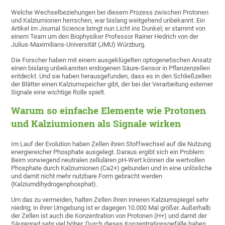
Welche Wechselbeziehungen bei diesem Prozess zwischen Protonen
und Kalziumionen herrschen, war bislang weitgehend unbekannt. Ein
Artikel im Journal Science bringt nun Licht ins Dunkel; er stammt von
einem Team um den Biophysiker Professor Rainer Hedrich von der
Julius-Maximilians-Universität (JMU) Würzburg.
Die Forscher haben mit einem ausgeklügelten optogenetischen Ansatz
einen bislang unbekannten endogenen Säure-Sensor in Pflanzenzellen
entdeckt. Und sie haben herausgefunden, dass es in den Schließzellen
der Blätter einen Kalziumspeicher gibt, der bei der Verarbeitung externer
Signale eine wichtige Rolle spielt.
Warum so einfache Elemente wie Protonen
und Kalziumionen als Signale wirken
Im Lauf der Evolution haben Zellen ihren Stoffwechsel auf die Nutzung
energiereicher Phosphate ausgelegt. Daraus ergibt sich ein Problem:
Beim vorwiegend neutralen zellulären pH-Wert können die wertvollen
Phosphate durch Kalziumionen (Ca2+) gebunden und in eine unlösliche
und damit nicht mehr nutzbare Form gebracht werden
(Kalziumdihydrogenphosphat).
Um das zu vermeiden, halten Zellen ihren inneren Kalziumspiegel sehr
niedrig; in ihrer Umgebung ist er dagegen 10.000 Mal größer. Außerhalb
der Zellen ist auch die Konzentration von Protonen (H+) und damit der
Säuregrad sehr viel höher. Durch dieses Konzentrationsgefälle haben