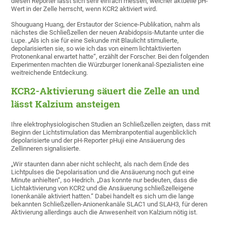
diesen Reporter lässt sich sehr einfach messen, welcher aktuelle pH-
Wert in der Zelle herrscht, wenn KCR2 aktiviert wird.
Shouguang Huang, der Erstautor der Science-Publikation, nahm als
nächstes die Schließzellen der neuen Arabidopsis-Mutante unter die
Lupe. „Als ich sie für eine Sekunde mit Blaulicht stimulierte,
depolarisierten sie, so wie ich das von einem lichtaktivierten
Protonenkanal erwartet hatte“, erzählt der Forscher. Bei den folgenden
Experimenten machten die Würzburger Ionenkanal-Spezialisten eine
weitreichende Entdeckung.
KCR2-Aktivierung säuert die Zelle an und
lässt Kalzium ansteigen
Ihre elektrophysiologischen Studien an Schließzellen zeigten, dass mit
Beginn der Lichtstimulation das Membranpotential augenblicklich
depolarisierte und der pH-Reporter pHuji eine Ansäuerung des
Zellinneren signalisierte.
„Wir staunten dann aber nicht schlecht, als nach dem Ende des
Lichtpulses die Depolarisation und die Ansäuerung noch gut eine
Minute anhielten“, so Hedrich. „Das konnte nur bedeuten, dass die
Lichtaktivierung von KCR2 und die Ansäuerung schließzelleigene
Ionenkanäle aktiviert hatten.“ Dabei handelt es sich um die lange
bekannten Schließzellen-Anionenkanäle SLAC1 und SLAH3, für deren
Aktivierung allerdings auch die Anwesenheit von Kalzium nötig ist.