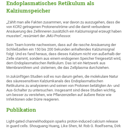
Endoplasmatisches Retikulum als
Kalziumspeicher
„Zählt man alle Fakten zusammen, war davon zu auszugehen, dass die
von KCR2 getragenen Protonenströme und die damit verbundene
Ansäuerung des Zellinneren zusätzlich ein Kalziumsignal erzeugt haben
mussten“, resümiert der JMU-Professor.
Sein Team konnte nachweisen, dass auf die rasche Ansäuerung der
Schließzellen ein 150 bis 200 Sekunden anhaltendes Kalziumsignal
folgt. Und es fand heraus, dass dieses Kalzium nicht von außerhalb der
Zelle stammt, sondern aus einem endogenen Speicher freigesetzt wird,
dem Endoplasmatischen Retikulum. Das ist ein Netzwerk aus
Membranröhren und -zisternen, die das Zellplasma durchziehen.
In zukünftigen Studien soll es nun darum gehen, die molekulare Natur
des säuresensitiven Kalziumkanals des Endoplasmatischen
Retikulums zu analysieren und seinen von Protonen betätigten An- und
Aus-Schalter zu untersuchen. Insgesamt sind diese Studien wichtig,
um besser zu verstehen, wie Pflanzenzellen auf äußere Reize wie
Infektionen oder Dürre reagieren.
Publikation
Light-gated channelrhodopsin sparks proton-induced calcium release
in guard cells. Shouguang Huang, Like Shen, M. Rob G. Roelfsema, Dirk