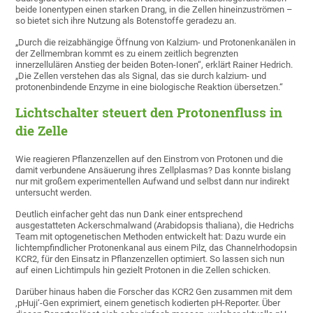
beide Ionentypen einen starken Drang, in die Zellen hineinzuströmen –
so bietet sich ihre Nutzung als Botenstoffe geradezu an.
„Durch die reizabhängige Öffnung von Kalzium- und Protonenkanälen in
der Zellmembran kommt es zu einem zeitlich begrenzten
innerzellulären Anstieg der beiden Boten-Ionen“, erklärt Rainer Hedrich.
„Die Zellen verstehen das als Signal, das sie durch kalzium- und
protonenbindende Enzyme in eine biologische Reaktion übersetzen.“
Lichtschalter steuert den Protonenfluss in
die Zelle
Wie reagieren Pflanzenzellen auf den Einstrom von Protonen und die
damit verbundene Ansäuerung ihres Zellplasmas? Das konnte bislang
nur mit großem experimentellen Aufwand und selbst dann nur indirekt
untersucht werden.
Deutlich einfacher geht das nun Dank einer entsprechend
ausgestatteten Ackerschmalwand (Arabidopsis thaliana), die Hedrichs
Team mit optogenetischen Methoden entwickelt hat: Dazu wurde ein
lichtempfindlicher Protonenkanal aus einem Pilz, das Channelrhodopsin
KCR2, für den Einsatz in Pflanzenzellen optimiert. So lassen sich nun
auf einen Lichtimpuls hin gezielt Protonen in die Zellen schicken.
Darüber hinaus haben die Forscher das KCR2 Gen zusammen mit dem
‚pHuji‘-Gen exprimiert, einem genetisch kodierten pH-Reporter. Über