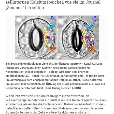
zellinternen Kalziumspeicher, wie sie im Journal
„Science“ berichten.
Bei Bestrahlung mit blauem Licht tritt der lichtgesteuerte H+-Kanal KCR2 in
Aktion und verursacht einen raschen Anstieg der zytosolischen H+-
Konzentration. Dieser erhöhte H+-Spiegel wird dann von einem H+-
empfindlichen Ca2+-Kanal (HSCA) erfasst, der daraufhin sein Tor für die Ca2+-
Freisetzung aus dem endoplasmatischen Retikulum öffnet. Diese Kette von
Ereignissen löst schließlich die Öffnung der SLAC-Anionenkanäle aus, was zur
Schließung der Stomata führt. (Bild: Huang/Hedrich (JMU))
Wenn Pflanzen von Krankheitserregern infiziert werden, an
Wassermangel leiden oder auf andere äußere Reize reagieren müssen,
erhöhen sie als erstes die Protonen- und Kalziumkonzentration in den
betroffenen Zellen. Die Protonen und Kalziumionen wirken dann wie
Botenstoffe, die in der Zelle weitere Reaktionen anstoßen.