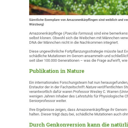
Sämtliche Exemplare von Amazonenkärpflingen sind weiblich und verme
Würzburg)
Amazonenkärpflinge (
Poecilia formosa
) sind eine bemerkensw
selbst klonen. Obwohl sich die Weibchen mit Männchen verwa
DNA der Männchen nicht in die Nachkommen integriert.
Diese ungewöhnliche Fortpflanzungsstrategie müsste laut Evol
schädliche Mutationen im Genom ansammeln und schließlich 
seit über 100.000 Generationen – was die Frage aufwirft, wie
Publikation in Nature
Ein internationales Forschungsteam hat nun herausgefunden, 
Erstautor der in der Fachzeitschrift
Nature
veröffentlichten St
verantwortlich dafür waren Professor Wesley C. Warren (Unive
wenigen Jahren Inhaber des Lehrstuhls für Physiologische Ch
Seniorprofessor weiter.
Ihre Ergebnisse zeigen, dass Amazonenkärpflinge ihr Geno
halten. Dieser trägt dazu bei, schädliche Mutationen auch oh
Durch Genkonversion kann die natürli