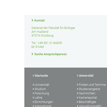
Kontakt
Dekanat der Fakultät für Biologie
Am Hubland
97074 Würzburg
Tel.: +49 931 31-84209
E-Mail
Suche Ansprechperson
Startseite
Universität
Universität
Fristen und Termine
Studium
Studienangebot
Forschung
Nachrichten
Lehre
Karriereportal
Einrichtungen
Beschäftigte
International
VerwaltungsABC