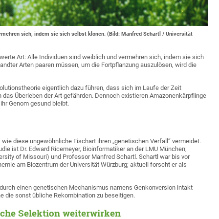
hren sich, indem sie sich selbst klonen. (Bild: Manfred Schartl / Universität
erte Art: Alle Individuen sind weiblich und vermehren sich, indem sie sich
ndter Arten paaren müssen, um die Fortpflanzung auszulösen, wird die
utionstheorie eigentlich dazu führen, dass sich im Laufe der Zeit
das Überleben der Art gefährden. Dennoch existieren Amazonenkärpflinge
 ihr Genom gesund bleibt.
wie diese ungewöhnliche Fischart ihren „genetischen Verfall“ vermeidet.
udie ist Dr. Edward Ricemeyer, Bioinformatiker an der LMU München;
rsity of Missouri) und Professor Manfred Schartl. Schartl war bis vor
emie am Biozentrum der Universität Würzburg; aktuell forscht er als
m durch einen genetischen Mechanismus namens Genkonversion intakt
ne die sonst übliche Rekombination zu beseitigen.
che Selektion weiterwirken