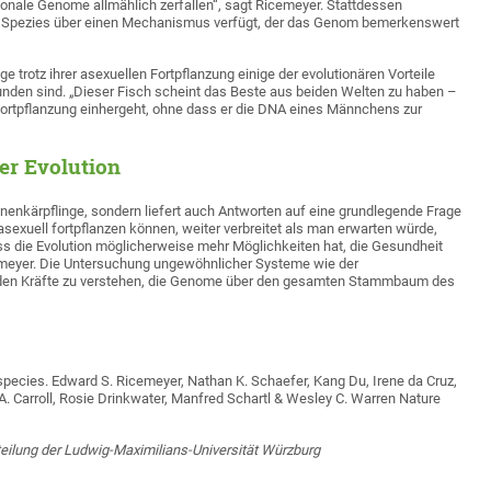
nale Genome allmählich zerfallen“, sagt Ricemeyer. Stattdessen
 Spezies über einen Mechanismus verfügt, der das Genom bemerkenswert
 trotz ihrer asexuellen Fortpflanzung einige der evolutionären Vorteile
bunden sind. „Dieser Fisch scheint das Beste aus beiden Welten zu haben –
Fortpflanzung einhergeht, ohne dass er die DNA eines Männchens zur
der Evolution
zonenkärpflinge, sondern liefert auch Antworten auf eine grundlegende Frage
asexuell fortpflanzen können, weiter verbreitet als man erwarten würde,
ass die Evolution möglicherweise mehr Möglichkeiten hat, die Gesundheit
meyer. Die Untersuchung ungewöhnlicher Systeme wie der
nden Kräfte zu verstehen, die Genome über den gesamten Stammbaum des
species. Edward S. Ricemeyer, Nathan K. Schaefer, Kang Du, Irene da Cruz,
A. Carroll, Rosie Drinkwater, Manfred Schartl & Wesley C. Warren Nature
teilung der Ludwig-Maximilians-Universität Würzburg