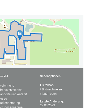
Seitenoptionen
ontakt
Sitemap
elefon- und
Bildnachweise
dressverzeichnis
Nach oben
tandorte und Anfahrt
resse
Letzte Änderung:
tudienberatung
27.08.2023
törungsannahme