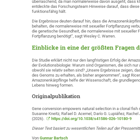
überraschend, da man normalerweise davon ausgeht, dass klo
entdeckte das Forschungsteam Hinweise darauf, dass diese
funktionsfähig hält.
Die Ergebnisse deuten darauf hin, dass die Amazonenkärpflinge
behalten, die normalerweise mit sexueller Fortpflanzung ver
die genetische Gesundheit, die normalerweise mit sexueller 
Fortpflanzung benötigt“, sagt Wesley C. Warren.
Einblicke in eine der größten Fragen 
Die Studie erklärt nicht nur den langfristigen Erfolg der Ama
der Evolutionsbiologie: Warum sind Organismen, die sich nur 
obwohl sie relativ selten sind? „Unsere Ergebnisse zeigen, d
des Genoms zu erhalten, als bisher angenommen“, sagt Rice
Amazonenkärpflinge helfe der Wissenschaft, die grundlege
Lebens hinweg formen.
Originalpublikation
Gene conversion empowers natural selection in a clonal fish 
Susanne Kneitz, Rafael D. Acemel, Darío G. Lupiáñez, Rachel 
(2026).
https://doi.org/10.1038/s41586-026-10180-9
Dieser Text basiert zu wesentlichen Teilen auf der Pressemit
Von
Gunnar Bartsch