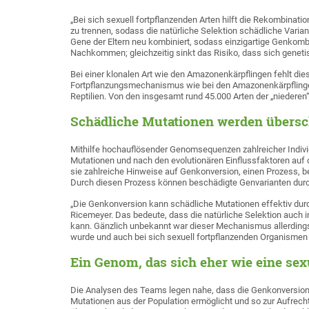
„Bei sich sexuell fortpflanzenden Arten hilft die Rekombinat
zu trennen, sodass die natürliche Selektion schädliche Varia
Gene der Eltern neu kombiniert, sodass einzigartige Genkombi
Nachkommen; gleichzeitig sinkt das Risiko, dass sich genet
Bei einer klonalen Art wie den Amazonenkärpflingen fehlt di
Fortpflanzungsmechanismus wie bei den Amazonenkärpflingen g
Reptilien. Von den insgesamt rund 45.000 Arten der „niederen“
Schädliche Mutationen werden übersc
Mithilfe hochauflösender Genomsequenzen zahlreicher Indiv
Mutationen und nach den evolutionären Einflussfaktoren auf
sie zahlreiche Hinweise auf Genkonversion, einen Prozess, b
Durch diesen Prozess können beschädigte Genvarianten durch
„Die Genkonversion kann schädliche Mutationen effektiv dur
Ricemeyer. Das bedeute, dass die natürliche Selektion auch i
kann. Gänzlich unbekannt war dieser Mechanismus allerdings
wurde und auch bei sich sexuell fortpflanzenden Organismen 
Ein Genom, das sich eher wie eine sex
Die Analysen des Teams legen nahe, dass die Genkonversion d
Mutationen aus der Population ermöglicht und so zur Aufrech