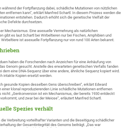
ion während der Fortpflanzung dabei, schädliche Mutationen von nützlichen
nten entfernen kann“, erklärt Manfred Schartl. In diesem Prozess werden die
nationen entstehen. Dadurch erhöht sich die genetische Vielfalt der
ische Defekte durchsetzen.
eser Mechanismus. Eine asexuelle Vermehrung als natürlichen
ibt es laut Schartl bei Wirbeltieren nur bei Fischen, Amphibien und
 Wirbeltiere ist asexuelle Fortpflanzung nur von rund 100 Arten bekannt.
hrieben
iduen haben die Forschenden nach Anzeichen für eine Anhäufung von
 das Genom gesucht. Anstelle des erwarteten genetischen Verfalls fanden
ei dem eine DNA-Sequenz über eine andere, ähnliche Sequenz kopiert wird.
 intakte Kopien ersetzt werden.
ch gesunde Kopien desselben Gens überschreiben“, erklärt Edward
n einer klonal reproduzierenden Linie schädliche Mutationen entfernen
 nicht: „Genkonversion ist ein Mechanismus, der bereits 1930 entdeckt
vorkommt, und zwar bei der Meiose“, erläutert Manfred Schartl.
uelle Spezies verhält
ie Verbreitung vorteilhafter Varianten und die Beseitigung schädlicher
terhaltung der Gesamtintegrität des Genoms beiträgt. „Das war