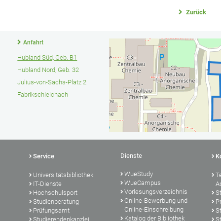
Zurück
Anfahrt
Hubland Süd, Geb. B1
Hubland Nord, Geb. 32
Julius-von-Sachs-Platz 2
Fabrikschleichach
Dienste
Service
K
WueStudy
Universitätsbibliothek
T
WueCampus
IT-Dienste
A
Vorlesungsverzeichnis
Hochschulsport
S
Online-Bewerbung und
Studienberatung
P
Online-Einschreibung
Prüfungsamt
S
Katalog der Bibliothek
Studierendenkanzlei
S