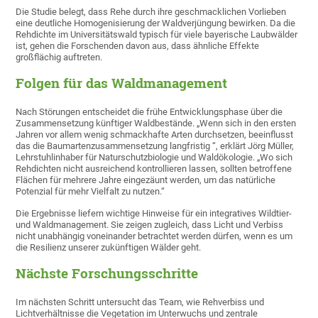
Die Studie belegt, dass Rehe durch ihre geschmacklichen Vorlieben
eine deutliche Homogenisierung der Waldverjüngung bewirken. Da die
Rehdichte im Universitätswald typisch für viele bayerische Laubwälder
ist, gehen die Forschenden davon aus, dass ähnliche Effekte
großflächig auftreten.
Folgen für das Waldmanagement
Nach Störungen entscheidet die frühe Entwicklungsphase über die
Zusammensetzung künftiger Waldbestände. „Wenn sich in den ersten
Jahren vor allem wenig schmackhafte Arten durchsetzen, beeinflusst
das die Baumartenzusammensetzung langfristig “, erklärt Jörg Müller,
Lehrstuhlinhaber für Naturschutzbiologie und Waldökologie. „Wo sich
Rehdichten nicht ausreichend kontrollieren lassen, sollten betroffene
Flächen für mehrere Jahre eingezäunt werden, um das natürliche
Potenzial für mehr Vielfalt zu nutzen.“
Die Ergebnisse liefern wichtige Hinweise für ein integratives Wildtier-
und Waldmanagement. Sie zeigen zugleich, dass Licht und Verbiss
nicht unabhängig voneinander betrachtet werden dürfen, wenn es um
die Resilienz unserer zukünftigen Wälder geht.
Nächste Forschungsschritte
Im nächsten Schritt untersucht das Team, wie Rehverbiss und
Lichtverhältnisse die Vegetation im Unterwuchs und zentrale