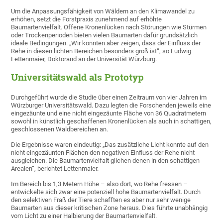
Um die Anpassungsfähigkeit von Wäldern an den Klimawandel zu
erhöhen, setzt die Forstpraxis zunehmend auf erhöhte
Baumartenvielfalt. Offene Kronenlücken nach Störungen wie Stürmen
oder Trockenperioden bieten vielen Baumarten dafür grundsätzlich
ideale Bedingungen. „Wir konnten aber zeigen, dass der Einfluss der
Rehe in diesen lichten Bereichen besonders groß ist“, so Ludwig
Lettenmaier, Doktorand an der Universität Würzburg.
Universitätswald als Prototyp
Durchgeführt wurde die Studie über einen Zeitraum von vier Jahren im
Würzburger Universitätswald. Dazu legten die Forschenden jeweils eine
eingezäunte und eine nicht eingezäunte Fläche von 36 Quadratmetern
sowohl in künstlich geschaffenen Kronenlücken als auch in schattigen,
geschlossenen Waldbereichen an.
Die Ergebnisse waren eindeutig: „Das zusätzliche Licht konnte auf den
nicht eingezäunten Flächen den negativen Einfluss der Rehe nicht
ausgleichen. Die Baumartenvielfalt glichen denen in den schattigen
Arealen“, berichtet Lettenmaier.
Im Bereich bis 1,3 Metern Höhe – also dort, wo Rehe fressen –
entwickelte sich zwar eine potenziell hohe Baumartenvielfalt. Durch
den selektiven Fraß der Tiere schafften es aber nur sehr wenige
Baumarten aus dieser kritischen Zone heraus. Dies führte unabhängig
vom Licht zu einer Halbierung der Baumartenvielfalt.