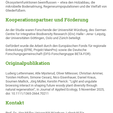
Ökosystemfunktionen beeinflussen – etwa den Holzabbau, die
mikrobielle Bodenatmung, Regenwurmpopulationen und die Vielfalt von
Gliederfüßern.
Kooperationspartner und Förderung
An der Studie waren Forschende der Universität Würzburg, des German
Centre for Integrative Biodiversity Research (iDiv) Halle–Jena–Leipzig,
der Universitäten Göttingen, Oslo und Zürich beteiligt.
Gefördert wurde die Arbeit durch den Europäischen Fonds für regionale
Entwicklung (EFRE, Projekt MainPro) sowie die Deutsche
Forschungsgemeinschaft (DFG-Forschergruppe BETA-FOR).
Originalpublikation
Ludwig Lettenmaier, Atle Mysterud, Oliver Mitesser, Christian Ammer,
Torsten Hothorn, Simone Cesarz, Nico Eisenhauer, Daniel Kraus,
Soumen Mallick, Jörg Müller, Kerstin Pierick: “Light and ungulate
browsing interact in shaping future woody plant diversity through
natural regeneration”; in Journal of Applied Ecology, 5 November 2025,
doi: 10.1111/1365-2664.70211
Kontakt
Prof. Dr. Jörg Müller, Universität Würzburg, Lehrstuhl für