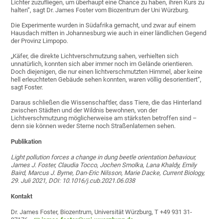
Lichter zuzufliegen, um überhaupt eine Chance zu haben, ihren Kurs zu
halten“, sagt Dr. James Foster vom Biozentrum der Uni Würzburg.
Die Experimente wurden in Südafrika gemacht, und zwar auf einem
Hausdach mitten in Johannesburg wie auch in einer ländlichen Gegend
der Provinz Limpopo.
„Käfer, die direkte Lichtverschmutzung sahen, verhielten sich
unnatürlich, konnten sich aber immer noch im Gelände orientieren.
Doch diejenigen, die nur einen lichtverschmutzten Himmel, aber keine
hell erleuchteten Gebäude sehen konnten, waren völlig desorientiert“,
sagt Foster.
Daraus schließen die Wissenschaftler, dass Tiere, die das Hinterland
zwischen Städten und der Wildnis bewohnen, von der
Lichtverschmutzung möglicherweise am stärksten betroffen sind –
denn sie können weder Sterne noch Straßenlaternen sehen.
Publikation
Light pollution forces a change in dung beetle orientation behaviour,
James J. Foster, Claudia Tocco, Jochen Smolka, Lana Khaldy, Emily
Baird, Marcus J. Byrne, Dan-Eric Nilsson, Marie Dacke, Current Biology,
29. Juli 2021, DOI: 10.1016/j.cub.2021.06.038
Kontakt
Dr. James Foster, Biozentrum, Universität Würzburg, T +49 931 31-