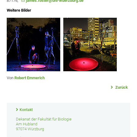
87176,
james.foster@uni-wuerzburg.de
Weitere Bilder
Von
Robert Emmerich
Zurück
Kontakt
Dekanat der Fakultät für Biologie
Am Hubland
97074 Würzburg