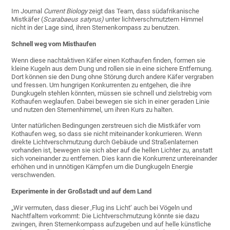
Im Journal
Current Biology
zeigt das Team, dass südafrikanische
Mistkäfer (
Scarabaeus satyrus)
unter lichtverschmutztem Himmel
nicht in der Lage sind, ihren Sternenkompass zu benutzen.
Schnell weg vom Misthaufen
Wenn diese nachtaktiven Käfer einen Kothaufen finden, formen sie
kleine Kugeln aus dem Dung und rollen sie in eine sichere Entfernung.
Dort können sie den Dung ohne Störung durch andere Käfer vergraben
und fressen. Um hungrigen Konkurrenten zu entgehen, die ihre
Dungkugeln stehlen könnten, müssen sie schnell und zielstrebig vom
Kothaufen weglaufen. Dabei bewegen sie sich in einer geraden Linie
und nutzen den Sternenhimmel, um ihren Kurs zu halten.
Unter natürlichen Bedingungen zerstreuen sich die Mistkäfer vom
Kothaufen weg, so dass sie nicht miteinander konkurrieren. Wenn
direkte Lichtverschmutzung durch Gebäude und Straßenlaternen
vorhanden ist, bewegen sie sich aber auf die hellen Lichter zu, anstatt
sich voneinander zu entfernen. Dies kann die Konkurrenz untereinander
erhöhen und in unnötigen Kämpfen um die Dungkugeln Energie
verschwenden.
Experimente in der Großstadt und auf dem Land
„Wir vermuten, dass dieser ‚Flug ins Licht‘ auch bei Vögeln und
Nachtfaltern vorkommt: Die Lichtverschmutzung könnte sie dazu
zwingen, ihren Sternenkompass aufzugeben und auf helle künstliche