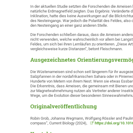
In der aktuellen Studie setzten die Forschenden die Ameisen 
natürliche Erdmagnetfeld zeigten. Das Ergebnis: Veränderte 
Inklination, hatte dies keine Auswirkungen auf die Blickricht
des Nesteingangs. War jedoch die Polarität des Feldes, also
den Nesteingang an einer ganz anderen Stelle.
Die Forschenden schließen daraus, dass die Ameisen anders 
nicht verwenden, welche wahrscheinlich vor allem bei Langstr
Feldes, um sich bei ihren Lernläufen zu orientieren. „Diese Ar
vergleichsweise kurze Distanzen“, betont Fleischmann.
Ausgezeichnetes Orientierungsvermö
Die Wüstenameisen sind schon seit längerem für ihr ausgeze
Salzpfannen in der nordafrikanischen Sahara oder in Pinienw
Hunderte von Metern von ihrem Nest. Wenn sie etwas Essba
Die Erkenntnis, dass Ameisen, die gemeinsam mit Bienen un
zur Magnetwahrnehmung nutzen als Vertreter anderer Insekt
Wege, um die Evolution dieser besonderen Sinneswahrnehmun
Originalveröffentlichung
Robin Grob, Johanna Wegmann, Wolfgang Rössler and Pauline 
compass“, Current Biology (2024),
https://doi.org/10.101