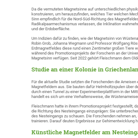
Da die vermuteten Magnetsinne auf unterschiedlichen physik
konstruieren, um herauszufinden, welches Tier welchen Mec
Sinn empfindlich für die Nord-Süd-Richtung des Magnetfeldes 
Radikalpaarmechanismus verlassen, die Inklination wahrneh
und der Erdoberfläche.
Um Indizien dafür zu finden, wie der Magnetsinn von Wüsten
Robin Grob, Johanna Wegmann und Professor Wolfgang Rössl
Erdmagnetfeldes diese rund einen Zentimeter großen Tiere w
während des Promotionsprojekts der Forscherin an der Unive
Magnetsinn verfügen. Seit 2022 gehört Fleischmann dem Old
Studie an einer Kolonie in Griechenla
Für die aktuelle Studie setzten die Forschenden die Ameisen 
Magnetfeldern aus. Sie bauten dafür Helmholtzspulen über 
durch einen Tunnel zu einer Experimentierplattform in der Mit
handelt es sich um eine Verhaltensweise, die Wüstenameisen 
Fleischmann hatte in ihrem Promotionsprojekt festgestellt, 
die Richtung des Nesteingangs einzuprägen: Sie unterbreche
des Nesteingangs zu schauen. Die Forschenden nehmen an, da
trainieren. Darauf deuten Ergebnisse zur Gehirnentwicklung h
Künstliche Magnetfelder am Nestein