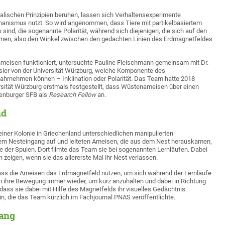
alischen Prinzipien beruhen, lassen sich Verhaltensexperimente
hanismus nutzt. So wird angenommen, dass Tiere mit partikelbasiertem
sind, die sogenannte Polarität, während sich diejenigen, die sich auf den
men, also den Winkel zwischen den gedachten Linien des Erdmagnetfeldes
ameisen funktioniert, untersuchte Pauline Fleischmann gemeinsam mit Dr.
er von der Universität Würzburg, welche Komponente des
ahrnehmen können – Inklination oder Polarität. Das Team hatte 2018
rsität Würzburg erstmals festgestellt, dass Wüstenameisen über einen
enburger SFB als
Research Fellow
an.
nd
einer Kolonie in Griechenland unterschiedlichen manipulierten
dem Nesteingang auf und leiteten Ameisen, die aus dem Nest herauskamen,
te der Spulen. Dort filmte das Team sie bei sogenannten Lernläufen. Dabei
zeigen, wenn sie das allererste Mal ihr Nest verlassen.
dass die Ameisen das Erdmagnetfeld nutzen, um sich während der Lernläufe
n ihre Bewegung immer wieder, um kurz anzuhalten und dabei in Richtung
ss sie dabei mit Hilfe des Magnetfelds ihr visuelles Gedächtnis
in, die das Team kürzlich im Fachjournal PNAS veröffentlichte.
gang