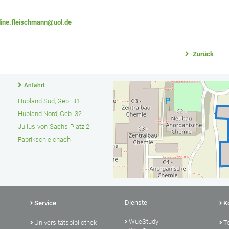
line.fleischmann@uol.de
Zurück
Anfahrt
Hubland Süd, Geb. B1
Hubland Nord, Geb. 32
Julius-von-Sachs-Platz 2
Fabrikschleichach
Dienste
Service
K
WueStudy
Universitätsbibliothek
T