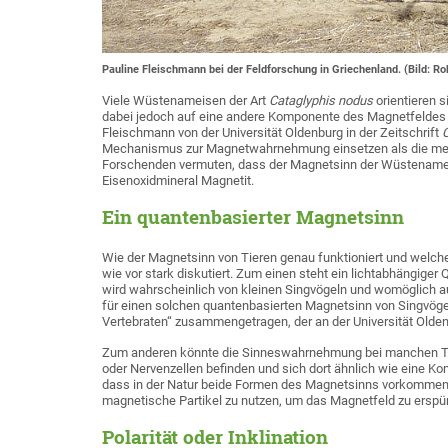
Pauline Fleischmann bei der Feldforschung in Griechenland. (Bild: Ro
Viele Wüstenameisen der Art
Cataglyphis nodus
orientieren s
dabei jedoch auf eine andere Komponente des Magnetfeldes a
Fleischmann von der Universität Oldenburg in der Zeitschrift
C
Mechanismus zur Magnetwahrnehmung einsetzen als die meist
Forschenden vermuten, dass der Magnetsinn der Wüstenamei
Eisenoxidmineral Magnetit.
Ein quantenbasierter Magnetsinn
Wie der Magnetsinn von Tieren genau funktioniert und welch
wie vor stark diskutiert. Zum einen steht ein lichtabhängig
wird wahrscheinlich von kleinen Singvögeln und womöglich a
für einen solchen quantenbasierten Magnetsinn von Singvöge
Vertebraten“ zusammengetragen, der an der Universität Oldenb
Zum anderen könnte die Sinneswahrnehmung bei manchen Tier
oder Nervenzellen befinden und sich dort ähnlich wie eine Ko
dass in der Natur beide Formen des Magnetsinns vorkommen
magnetische Partikel zu nutzen, um das Magnetfeld zu erspü
Polarität oder Inklination