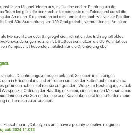
künstlichen Magnetfeldern aus, die in eine andere Richtung als das
das Team lediglich die senkrechte Komponente des Feldes und damit die
ung der Ameisen: Sie schauten bei den Lernläufen nach wie vor zur Position
 die Nord-Süd-Ausrichtung, um 180 Grad gedreht, vermuteten die Ameisen
als Monarchfalter oder Singvögel die Inklination des Erdmagnetfeldes
eckenwanderungen nützlich ist. Stattdessen nutzen sie die Polarität des
t von Kompass ist besonders nützlich für die Orientierung über
gen
ichnetes Orientierungsvermögen bekannt: Sie leben in eintönigen
äldern in Griechenland und entfernen sich bei der Futtersuche manchmal
res gefunden haben, kehren sie auf geradem Weg zum Nesteingang zurück.
d Wespen zur Ordnung der Hautflügler zählen, einen anderen Mechanismus
enordnungen wie Schmetterlinge oder Kakerlaken, eröffne außerdem neue
g im Tierreich zu erforschen.
Fleischmann: „Cataglyphis ants have a polarity-sensitive magnetic
6/j.cub.2024.11.012