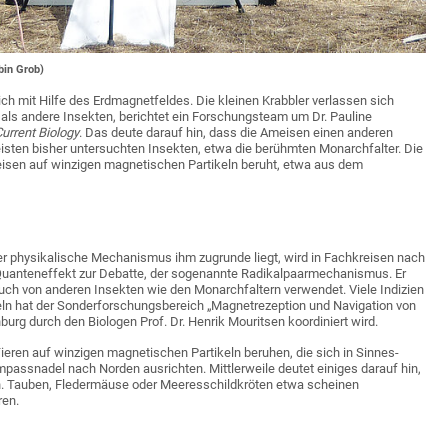
bin Grob)
ich mit Hilfe des Erdmagnetfeldes. Die kleinen Krabbler verlassen sich
ls andere Insekten, berichtet ein Forschungsteam um Dr. Pauline
urrent Biology
. Das deute darauf hin, dass die Ameisen einen anderen
en bisher untersuchten Insekten, etwa die berühmten Monarchfalter. Die
sen auf winzigen magnetischen Partikeln beruht, etwa aus dem
er physikalische Mechanismus ihm zugrunde liegt, wird in Fachkreisen nach
er Quanteneffekt zur Debatte, der sogenannte Radikalpaarmechanismus. Er
uch von anderen Insekten wie den Monarchfaltern verwendet. Viele Indizien
ln hat der Sonderforschungsbereich „Magnetrezeption und Navigation von
urg durch den Biologen Prof. Dr. Henrik Mouritsen koordiniert wird.
en auf winzigen magnetischen Partikeln beruhen, die sich in Sinnes-
mpassnadel nach Norden ausrichten. Mittlerweile deutet einiges darauf hin,
. Tauben, Fledermäuse oder Meeresschildkröten etwa scheinen
ren.