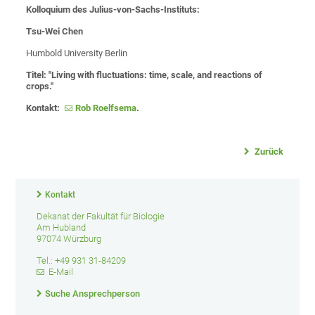
Kolloquium des Julius-von-Sachs-Instituts:
Tsu-Wei Chen
Humbold University Berlin
Tit
el:
"
Living with fluctuations: time, scale, and reactions of
crops."
Kontakt:
Rob Roelfsema
.
Zurück
Kontakt
Dekanat der Fakultät für Biologie
Am Hubland
97074 Würzburg
Tel.: +49 931 31-84209
E-Mail
Suche Ansprechperson