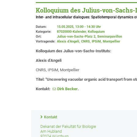
Kolloquium des Julius-von-Sachs-I
Inter- and intracellular dialogues: Spatiotemporal dynamics 
Datum:
15.05.2025, 13:00 - 14:30 Uhr
Kategorie:
87020000-Kalender, Kolloquium
Ort:
Julius-von-Sachs-Platz 2
, Seminarpavillon
Vortragende:
Alexis d’Angeli, CNRS, IPSiM, Montpellier
Kolloquium des Julius-von-Sachs-Instituts:
Alexis d’Angeli
CNRS, IPSiM, Montpellier
Titel:
"Uncovering vacuolar organic acid transport from str
Kontakt:
Dirk Becker
.
Kontakt
Dekanat der Fakultät für Biologie
Am Hubland
97074 Würzburg