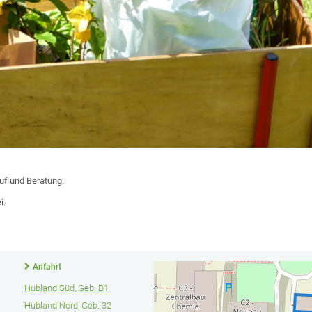
auf und Beratung.
i.
Anfahrt
Hubland Süd, Geb. B1
Hubland Nord, Geb. 32