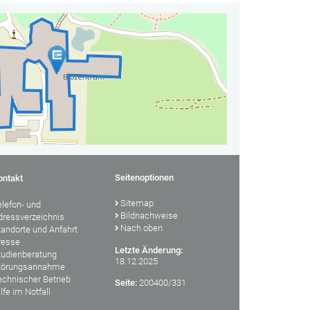
Seitenoptionen
ontakt
Sitemap
elefon- und
Bildnachweise
dressverzeichnis
Nach oben
tandorte und Anfahrt
resse
Letzte Änderung:
tudienberatung
18.12.2025
törungsannahme
echnischer Betrieb
Seite:
200400/331
lfe im Notfall