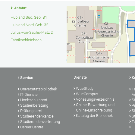
Anfahrt
Hubland Süd, Geb. B1
Hubland Nord, Geb. 32
Julius-von-Sachs-Platz 2
Fabrikschleichach
Dienste
Service
K
WueStudy
Universitätsbibliothek
T
WueCampus
IT-Dienste
A
Vorlesungsverzeichnis
Hochschulsport
S
Online-Bewerbung und
Studienberatung
P
Online-Einschreibung
Prüfungsamt
S
Katalog der Bibliothek
Studierendenkanzlei
S
Studierendenvertretung
T
Career Centre
Hi