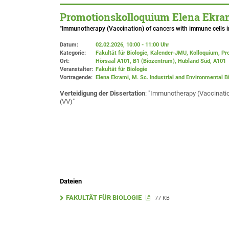
Promotionskolloquium Elena Ekrami
"Immunotherapy (Vaccination) of cancers with immune cells in
Datum:
02.02.2026, 10:00 - 11:00 Uhr
Kategorie:
Fakultät für Biologie, Kalender-JMU, Kolloquium, P
Ort:
Hörsaal A101, B1 (Biozentrum), Hubland Süd
, A101
Veranstalter:
Fakultät für Biologie
Vortragende:
Elena Ekrami, M. Sc. Industrial and Environmental 
Verteidigung der Dissertation
: "Immunotherapy (Vaccinatio
(VV)"
Dateien
FAKULTÄT FÜR BIOLOGIE
77 KB