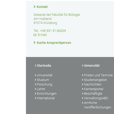
Kontakt
Dekanat der Fakultät für Biologie
Am Hubland
97074 Würzburg
Tel.: +49 931 31-84209
E-Mail
Suche Ansprechperson
Startseite
Universität
Universität
Fristen und Termine
Studium
Studienangebot
Forschung
Nachrichten
Lehre
Karriereportal
Einrichtungen
Beschäftigte
International
VerwaltungsABC
Amtliche
Veröffentlichungen