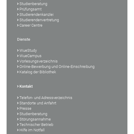
Studienberatung
Prüfungsamt
Studierendenkanzlei
Studierendenvertretung
Career Centre
Dienste
WueStudy
WueCampus
Vorlesungsverzeichnis
Online-Bewerbung und Online-Einschreibung
Katalog der Bibliothek
Kontakt
Telefon- und Adressverzeichnis
Standorte und Anfahrt
Presse
Studienberatung
Störungsannahme
Technischer Betrieb
Hilfe im Notfall