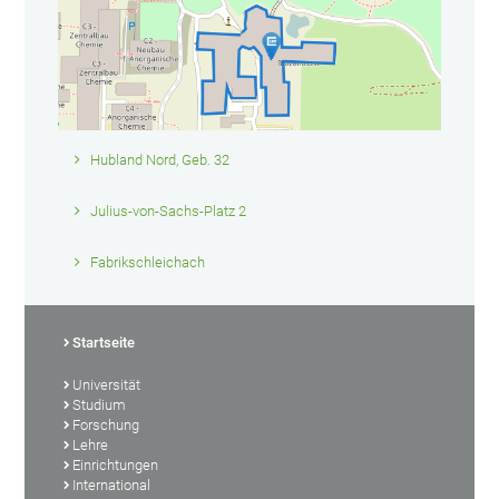
Hubland Nord, Geb. 32
Julius-von-Sachs-Platz 2
Fabrikschleichach
Startseite
Universität
Studium
Forschung
Lehre
Einrichtungen
International