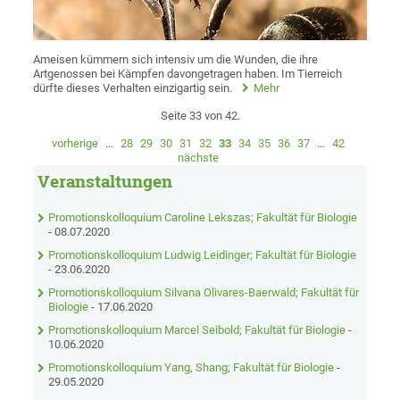
Ameisen kümmern sich intensiv um die Wunden, die ihre
Artgenossen bei Kämpfen davongetragen haben. Im Tierreich
dürfte dieses Verhalten einzigartig sein.
Mehr
Seite 33 von 42.
vorherige
…
28
29
30
31
32
33
34
35
36
37
…
42
nächste
Veranstaltungen
Promotionskolloquium Caroline Lekszas; Fakultät für Biologie
- 08.07.2020
Promotionskolloquium Ludwig Leidinger; Fakultät für Biologie
- 23.06.2020
Promotionskolloquium Silvana Olivares-Baerwald; Fakultät für
Biologie
- 17.06.2020
Promotionskolloquium Marcel Seibold; Fakultät für Biologie
-
10.06.2020
Promotionskolloquium Yang, Shang; Fakultät für Biologie
-
29.05.2020