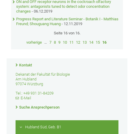
ON and OFF receptor neurons in the cockroach olfactory
system: antagonists tuned to detect odor concentration
changes
- 06.12.2019
Progress Report and Literature Seminar - Botanik I - Matthias
Freund; Shouguang Huang
- 12.11.2019
Seite 16 von 16.
vorherige
…
7
8
9
10
11
12
13
14
15
16
Kontakt
Dekanat der Fakultät für Biologie
Am Hubland
97074 Würzburg
Tel.: +49 931 31-84209
E-Mail
Suche Ansprechperson
Hubland Süd, Geb. B1